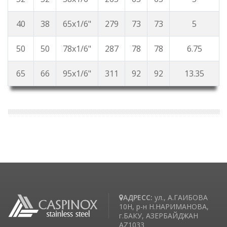
40
38
65x1/6"
279
73
73
5
50
50
78x1/6"
287
78
78
6.75
65
66
95x1/6"
311
92
92
13.35
АДРЕСС:
ул., А.ГАИБОВА
10H, р-н Н.НАРИМАНОВА,
г.БАКУ, АЗЕРБАЙДЖАН
AZ1033