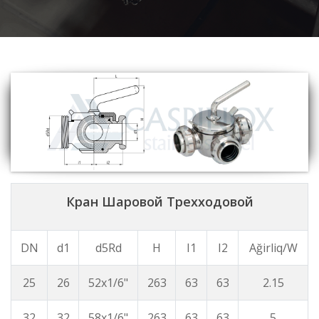
Кран Шаровой Трехходовой
DN
d1
d5Rd
H
I1
I2
Ağirliq/W
25
26
52x1/6"
263
63
63
2.15
32
32
58x1/6"
263
63
63
5