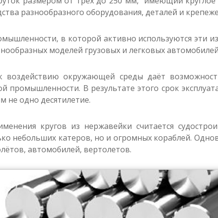
уток размером от трёх до 250 мм, имеющий круглое с
ства разнообразного оборудования, деталей и крепеже
мышленности, в которой активно используются эти изд
знообразных моделей грузовых и легковых автомобилей
 к воздействию окружающей среды даёт возможност
 промышленности. В результате этого срок эксплуат
м не одно десятилетие.
менения кругов из нержавейки считается судостро
ько небольших катеров, но и огромных кораблей. Однов
олётов, автомобилей, вертолетов.