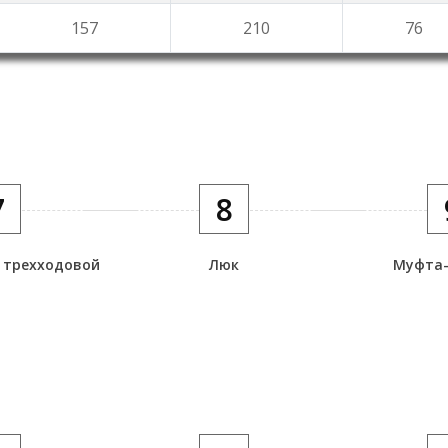
157
210
76
7
8
 трехходовой
Люк
Муфта-