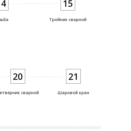
14
15
зьба
Тройник сварной
20
21
етверник сварной
Шаровой кран