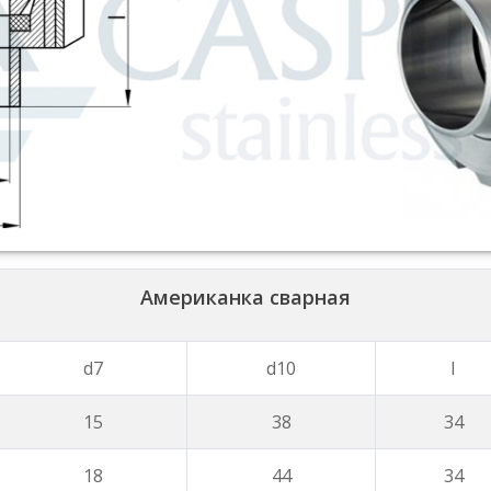
Американка сварная
d7
d10
I
15
38
34
18
44
34