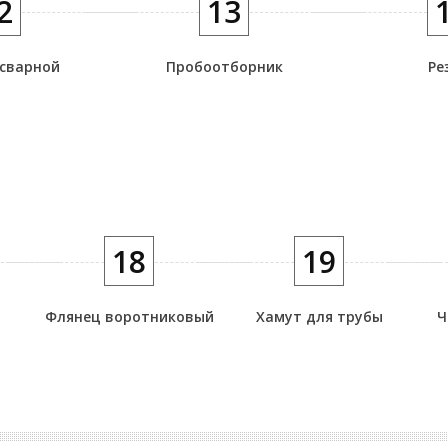
2
13
 сварной
Пробоотборник
Ре
18
19
Флянец воротниковый
Хамут для трубы
Ч