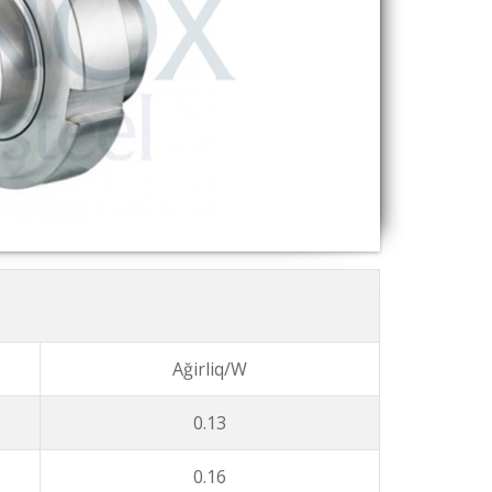
Ağirliq/W
0.13
0.16