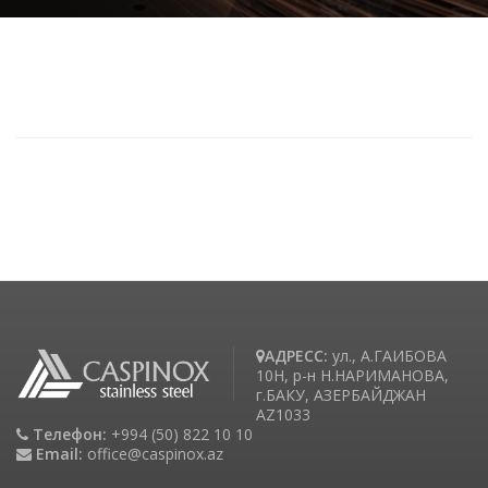
АДРЕСС:
ул., А.ГАИБОВА
10H, р-н Н.НАРИМАНОВА,
г.БАКУ, АЗЕРБАЙДЖАН
AZ1033
Телефон:
+994 (50) 822 10 10
Email:
office@caspinox.az