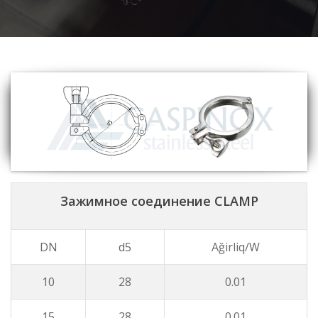
Зажимное соединение CLAMP
DN
d5
Ağirliq/W
10
28
0.01
15
28
0.01