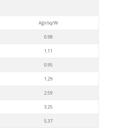
Ağirliq/W
0.98
1.11
0.95
1.29
2.59
3.25
5.37