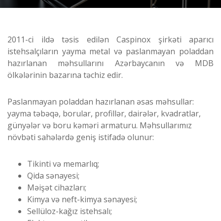
2011-ci ildə təsis edilən Caspinox şirkəti aparıcı
istehsalçıların yayma metal və paslanmayan poladdan
hazırlanan məhsullarını Azərbaycanın və MDB
ölkələrinin bazarına təchiz edir.
Paslanmayan poladdan hazırlanan əsas məhsullar:
yayma təbəqə, borular, profillər, dairələr, kvadratlar,
günyələr və boru kəməri armaturu. Məhsullarımız
növbəti sahələrdə geniş istifadə olunur:
Tikinti və memarlıq;
Qida sənayesi;
Məişət cihazları;
Kimya və neft-kimya sənayesi;
Sellüloz-kağız istehsalı;