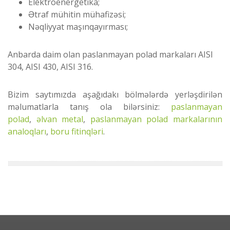
Elektroenergetika;
Ətraf mühitin mühafizəsi;
Nəqliyyat maşınqayırması;
Anbarda daim olan paslanmayan polad markaları AISI
304, AISI 430, AISI 316.
Bizim saytımızda aşağıdakı bölmələrdə yerləşdirilən
məlumatlarla tanış ola bilərsiniz:
paslanmayan
polad
,
əlvan metal
,
paslanmayan polad markalarının
analoqları
,
boru fitinqləri
.